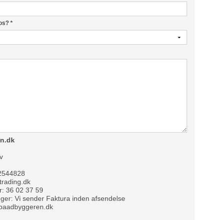
 os?
*
n.dk
v
2544828
-trading.dk
 36 02 37 59
ger: Vi sender Faktura inden afsendelse
//baadbyggeren.dk