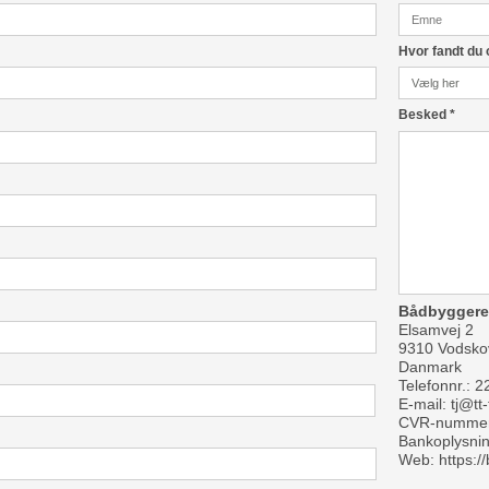
Hvor fandt du
Besked
*
Bådbyggere
Elsamvej 2
9310 Vodsko
Danmark
Telefonnr.:
2
E-mail:
tj@tt
CVR-nummer:
Bankoplysnin
Web:
https: