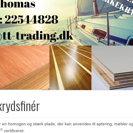
rydsfinér
 en homogen og stærk plade, der kan anvendes til aptering, møbler og
®
C
certificeret.