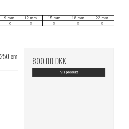
9 mm
12 mm
15 mm
18 mm
22 mm
x
x
x
x
x
x250 cm
800,00 DKK
Vis produkt