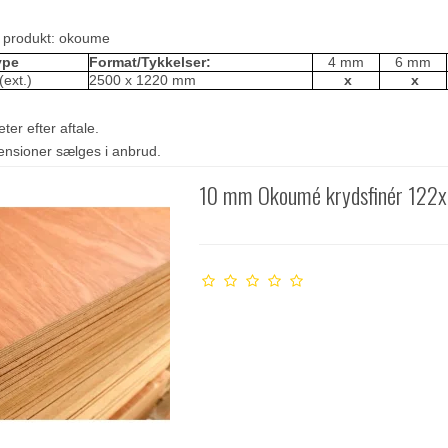
e produkt:
okoume
ype
Format/Tykkelser:
4 mm
6 mm
ext.)
2500 x 1220 mm
x
x
ter efter aftale.
mensioner sælges i anbrud.
10 mm Okoumé krydsfinér 122