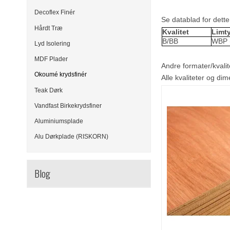
Decoflex Finér
Se datablad for dett
Hårdt Træ
Kvalitet
Limt
B/BB
WBP (
Lyd Isolering
MDF Plader
Andre formater/kvalite
Okoumé krydsfinér
Alle kvaliteter og di
Teak Dørk
Vandfast Birkekrydsfiner
Aluminiumsplade
Alu Dørkplade (RISKORN)
Blog