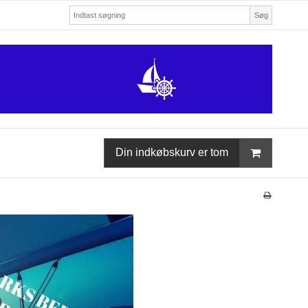
Søg
Din indkøbskurv er tom