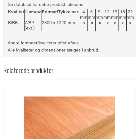
Se datablad for dette produkt:
okoume
Kvalitet
Limtype
Format/Tykkelser:
4
6
9
12
15
18
22
mm
mm
mm
mm
mm
mm
mm
B/BB
WBP
2500 x 1220 mm
x
x
x
x
x
x
x
(ext.)
Andre formater/kvaliteter efter aftale.
Alle kvaliteter og dimensioner sælges i anbrud.
Relaterede produkter