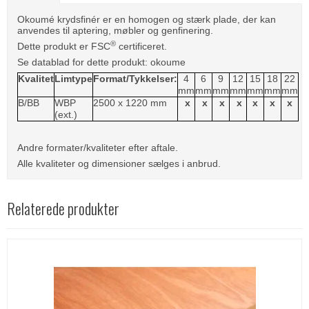
Okoumé krydsfinér er en homogen og stærk plade, der kan
anvendes til aptering, møbler og genfinering.
®
Dette produkt er FSC
certificeret.
Se datablad for dette produkt:
okoume
Kvalitet
Limtype
Format/Tykkelser:
4
6
9
12
15
18
22
mm
mm
mm
mm
mm
mm
mm
B/BB
WBP
2500 x 1220 mm
x
x
x
x
x
x
x
(ext.)
Andre formater/kvaliteter efter aftale.
Alle kvaliteter og dimensioner sælges i anbrud.
Relaterede produkter