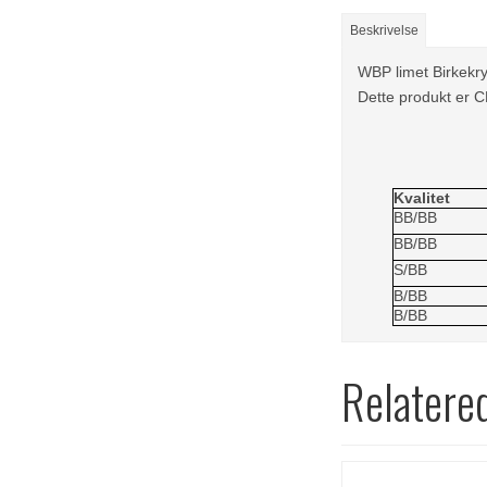
Beskrivelse
WBP limet Birkekryd
Dette produkt er 
Kvalitet
BB/BB
BB/BB
S/BB
B/BB
B/BB
Relatere