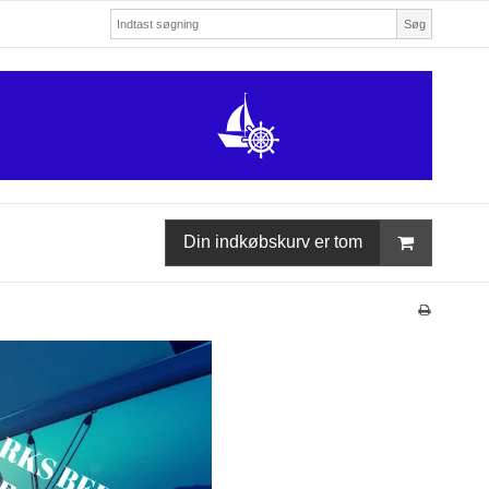
Søg
Din indkøbskurv er tom