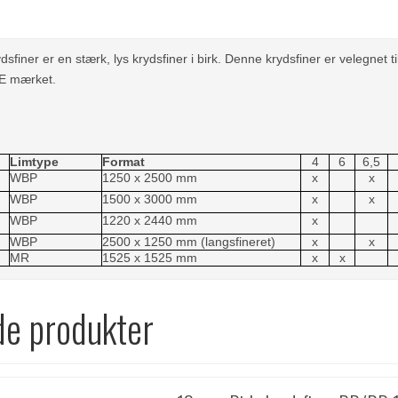
sfiner er en stærk, lys krydsfiner i
birk
. Denne krydsfiner er velegnet ti
CE mærket.
Limtype
Format
4
6
6,5
WBP
1250 x 2500 mm
x
x
WBP
1500 x 3000 mm
x
x
WBP
1220 x 2440 mm
x
WBP
2500 x 1250 mm (langs
fineret
)
x
x
MR
1525 x 1525 mm
x
x
de produkter