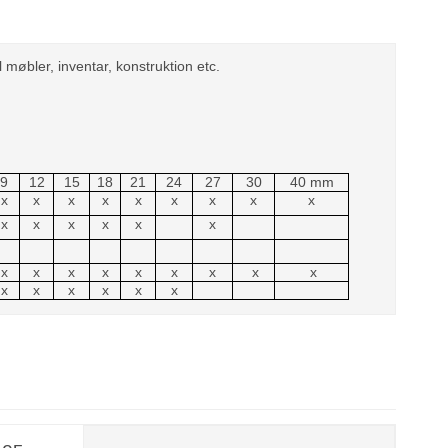
l møbler, inventar, konstruktion etc.
9
12
15
18
21
24
27
30
40 mm
x
x
x
x
x
x
x
x
x
x
x
x
x
x
x
x
x
x
x
x
x
x
x
x
x
x
x
x
x
x