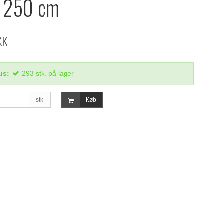
x 250 cm
KK
us:
293
stk.
på lager
stk.
Køb